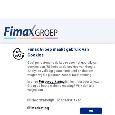
© Fimax Groep 2026
Privacy statement en cookies
Fimax Groep maakt gebruik van
Cookies
Corona
Geef per categorie de keuze voor het gebruik van
cookies aan. Wij hebben de cookies van Google
Analytics volledig geanonimiseerd en daarom
mogen wij die plaatsen zonder toestemming.
Rozengaardseweg 25
In onze
Privacyverklaring
is hier meer over te lezen.
7001 DN Doetinchem
Graag de beste website ervaring? Vink dan alle
vakjes aan.
T 0314 36 39 99
Noodzakelijk
Statistieken
E info@fimaxgroep.nl
Marketing
OK